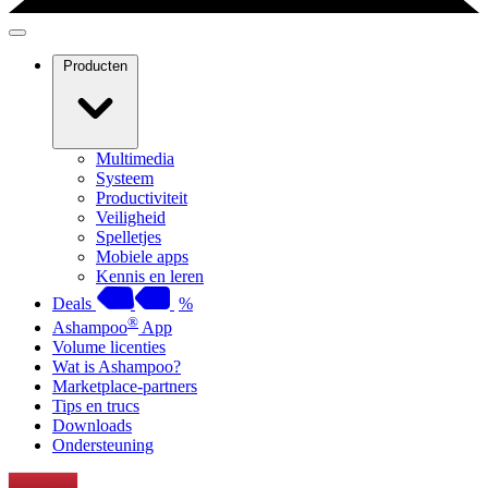
Producten
Multimedia
Systeem
Productiviteit
Veiligheid
Spelletjes
Mobiele apps
Kennis en leren
Deals
%
®
Ashampoo
App
Volume licenties
Wat is Ashampoo?
Marketplace-partners
Tips en trucs
Downloads
Ondersteuning