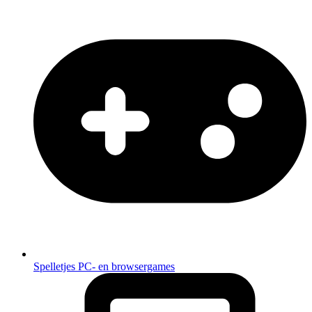
Spelletjes
PC- en browsergames