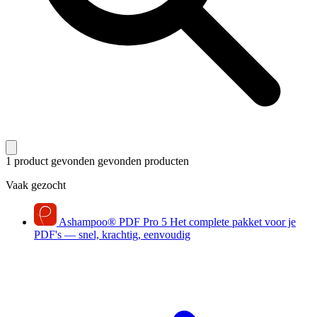
1 product gevonden
gevonden producten
Vaak gezocht
Ashampoo
®
PDF Pro 5
Het complete pakket voor je
PDF's — snel, krachtig, eenvoudig