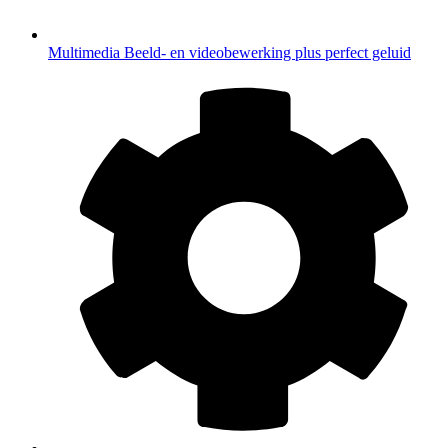
Multimedia
Beeld- en videobewerking plus perfect geluid