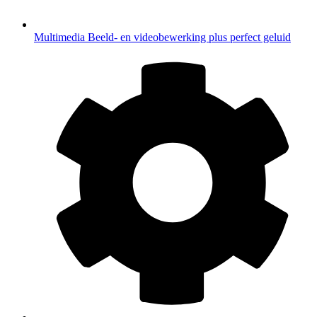
Multimedia
Beeld- en videobewerking plus perfect geluid