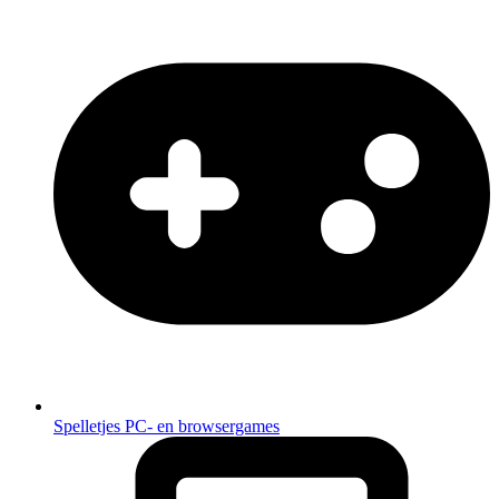
Spelletjes
PC- en browsergames