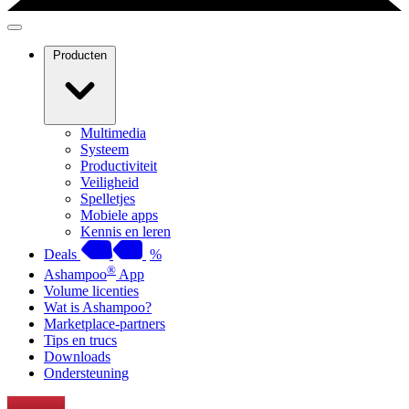
Producten
Multimedia
Systeem
Productiviteit
Veiligheid
Spelletjes
Mobiele apps
Kennis en leren
Deals
%
®
Ashampoo
App
Volume licenties
Wat is Ashampoo?
Marketplace-partners
Tips en trucs
Downloads
Ondersteuning