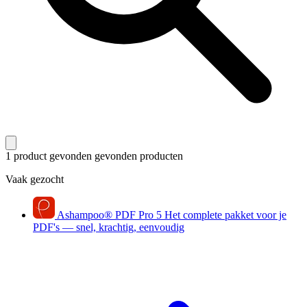
1 product gevonden
gevonden producten
Vaak gezocht
Ashampoo
®
PDF Pro 5
Het complete pakket voor je
PDF's — snel, krachtig, eenvoudig