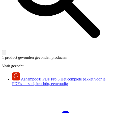
1 product gevonden
gevonden producten
Vaak gezocht
Ashampoo
®
PDF Pro 5
Het complete pakket voor je
PDF's — snel, krachtig, eenvoudig