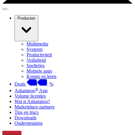
Producten
Multimedia
Systeem
Productiviteit
Veiligheid
Spelletjes
Mobiele apps
Kennis en leren
Deals
%
®
Ashampoo
App
Volume licenties
Wat is Ashampoo?
Marketplace-partners
Tips en trucs
Downloads
Ondersteuning