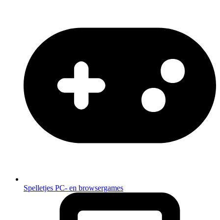
Spelletjes
PC- en browsergames