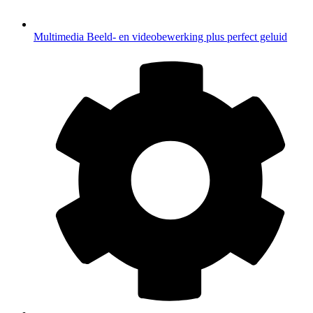
Multimedia
Beeld- en videobewerking plus perfect geluid