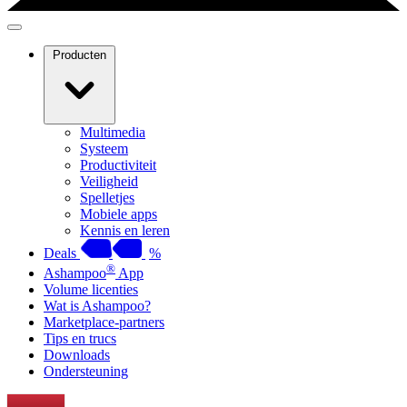
Producten
Multimedia
Systeem
Productiviteit
Veiligheid
Spelletjes
Mobiele apps
Kennis en leren
Deals
%
®
Ashampoo
App
Volume licenties
Wat is Ashampoo?
Marketplace-partners
Tips en trucs
Downloads
Ondersteuning