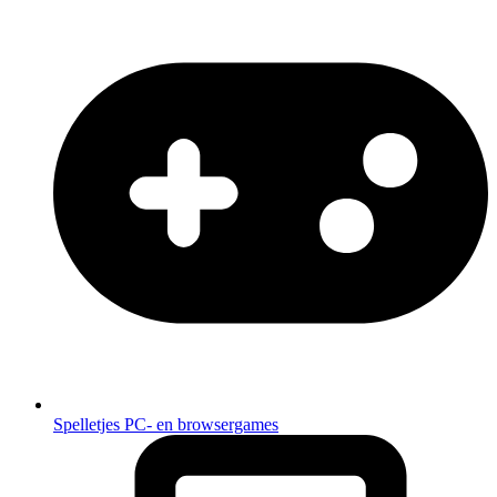
Spelletjes
PC- en browsergames