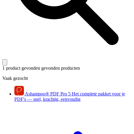
1 product gevonden
gevonden producten
Vaak gezocht
Ashampoo
®
PDF Pro 5
Het complete pakket voor je
PDF's — snel, krachtig, eenvoudig