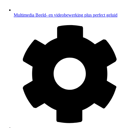
Multimedia
Beeld- en videobewerking plus perfect geluid