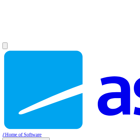
//
Home of Software