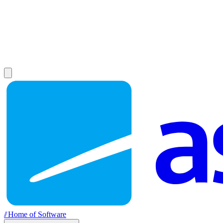
//
Home of Software