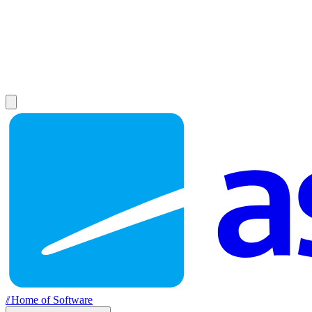
//
Home of Software