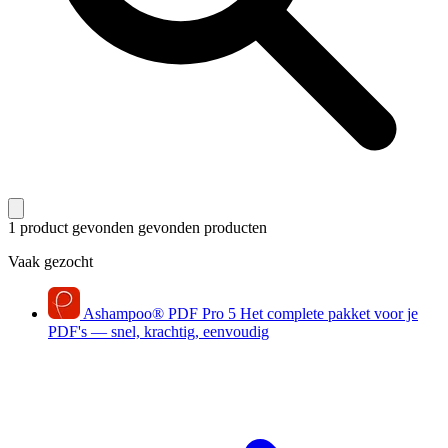
1 product gevonden
gevonden producten
Vaak gezocht
Ashampoo
®
PDF Pro 5
Het complete pakket voor je
PDF's — snel, krachtig, eenvoudig