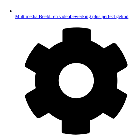
Multimedia
Beeld- en videobewerking plus perfect geluid