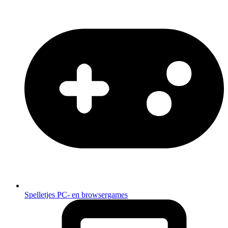
Spelletjes
PC- en browsergames