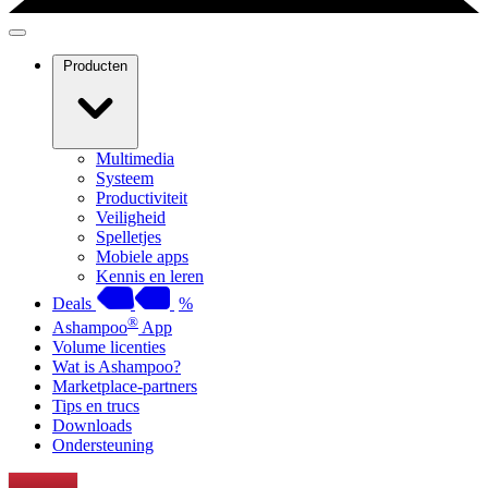
Producten
Multimedia
Systeem
Productiviteit
Veiligheid
Spelletjes
Mobiele apps
Kennis en leren
Deals
%
®
Ashampoo
App
Volume licenties
Wat is Ashampoo?
Marketplace-partners
Tips en trucs
Downloads
Ondersteuning