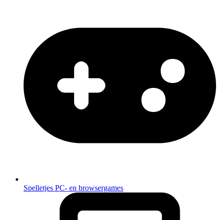
Spelletjes
PC- en browsergames