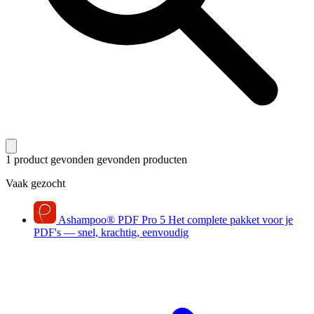
1 product gevonden
gevonden producten
Vaak gezocht
Ashampoo
®
PDF Pro 5
Het complete pakket voor je
PDF's — snel, krachtig, eenvoudig