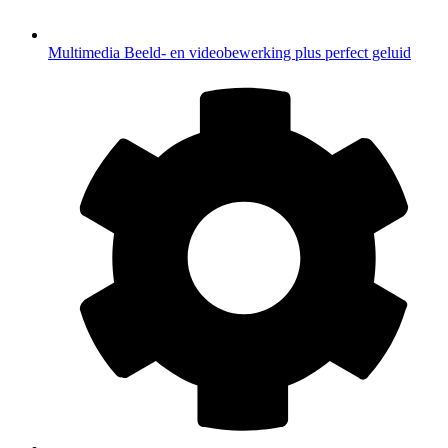
Multimedia
Beeld- en videobewerking plus perfect geluid