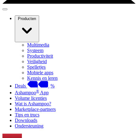
Producten
Multimedia
Systeem
Productiviteit
Veiligheid
Spelletjes
Mobiele apps
Kennis en leren
Deals
%
®
Ashampoo
App
Volume licenties
Wat is Ashampoo?
Marketplace-partners
Tips en trucs
Downloads
Ondersteuning