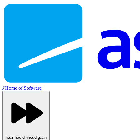
//
Home of Software
naar hoofdinhoud gaan