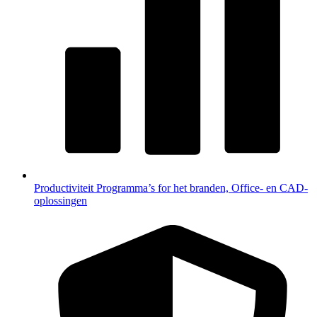
Productiviteit
Programma’s for het branden, Office- en CAD-
oplossingen