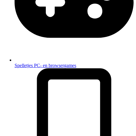
Spelletjes
PC- en browsergames