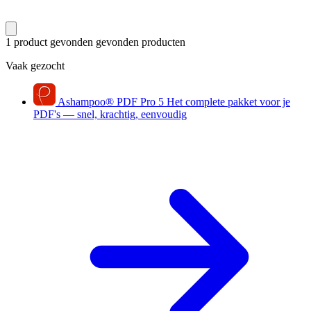
1 product gevonden
gevonden producten
Vaak gezocht
Ashampoo
®
PDF Pro 5
Het complete pakket voor je
PDF's — snel, krachtig, eenvoudig