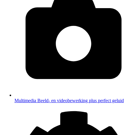
Multimedia
Beeld- en videobewerking plus perfect geluid