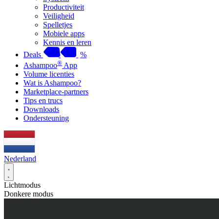
Productiviteit
Veiligheid
Spelletjes
Mobiele apps
Kennis en leren
Deals
%
®
Ashampoo
App
Volume licenties
Wat is Ashampoo?
Marketplace-partners
Tips en trucs
Downloads
Ondersteuning
Nederland
Lichtmodus
Donkere modus