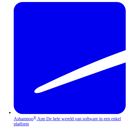
®
Ashampoo
App
De hele wereld van software in een enkel
platform