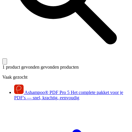
1 product gevonden
gevonden producten
Vaak gezocht
Ashampoo
®
PDF Pro 5
Het complete pakket voor je
PDF's — snel, krachtig, eenvoudig