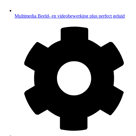
Multimedia
Beeld- en videobewerking plus perfect geluid