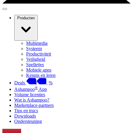
Producten
Multimedia
Systeem
Productiviteit
Veiligheid
Spelletjes
Mobiele apps
Kennis en leren
Deals
%
®
Ashampoo
App
Volume licenties
Wat is Ashampoo?
Marketplace-partners
Tips en trucs
Downloads
Ondersteuning