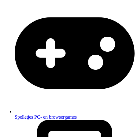
Spelletjes
PC- en browsergames