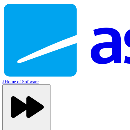
//
Home of Software