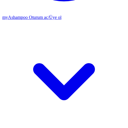
my
Ashampoo
Oturum aç
/
Üye ol