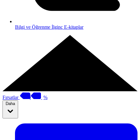
Bilgi ve Öğrenme
İlginç E-kitaplar
Fırsatlar
%
Daha