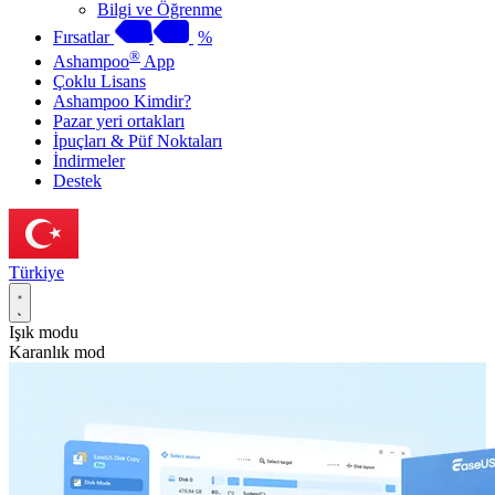
Bilgi ve Öğrenme
Fırsatlar
%
®
Ashampoo
App
Çoklu Lisans
Ashampoo Kimdir?
Pazar yeri ortakları
İpuçları & Püf Noktaları
İndirmeler
Destek
Türkiye
Işık modu
Karanlık mod