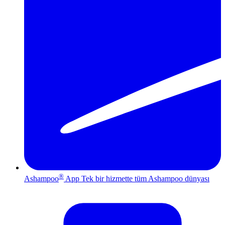
®
Ashampoo
App
Tek bir hizmette tüm Ashampoo dünyası