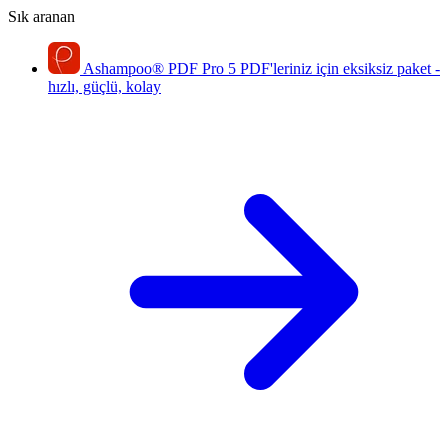
Sık aranan
Ashampoo
®
PDF Pro 5
PDF'leriniz için eksiksiz paket -
hızlı, güçlü, kolay