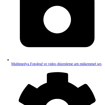
Multimedya
Fotoğraf ve video düzenleme artı mükemmel ses