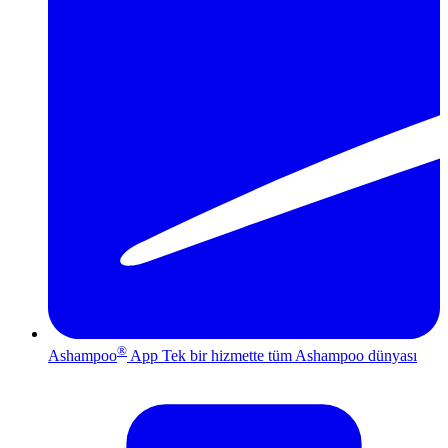
®
Ashampoo
App
Tek bir hizmette tüm Ashampoo dünyası