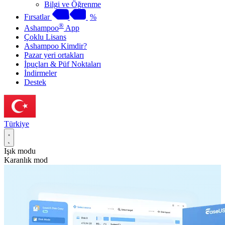
Bilgi ve Öğrenme
Fırsatlar
%
®
Ashampoo
App
Çoklu Lisans
Ashampoo Kimdir?
Pazar yeri ortakları
İpuçları & Püf Noktaları
İndirmeler
Destek
Türkiye
Işık modu
Karanlık mod