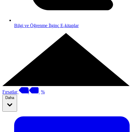
Bilgi ve Öğrenme
İlginç E-kitaplar
Fırsatlar
%
Daha