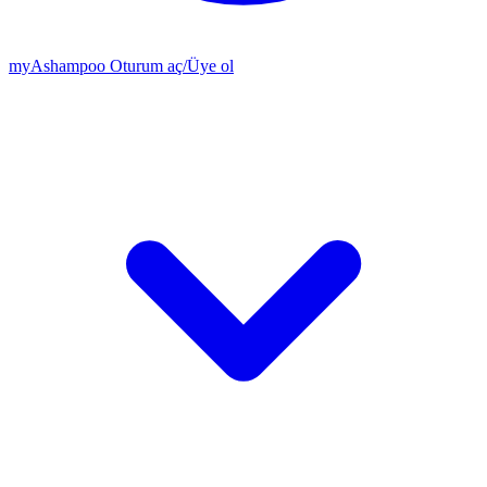
my
Ashampoo
Oturum aç
/
Üye ol