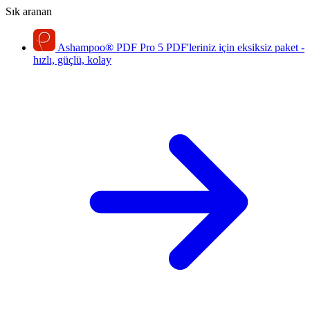
Sık aranan
Ashampoo
®
PDF Pro 5
PDF'leriniz için eksiksiz paket -
hızlı, güçlü, kolay