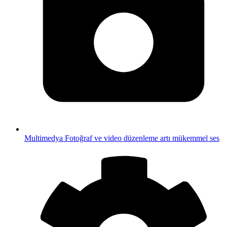
Multimedya
Fotoğraf ve video düzenleme artı mükemmel ses