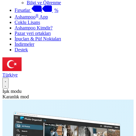
Bilgi ve Öğrenme
Fırsatlar
%
®
Ashampoo
App
Çoklu Lisans
Ashampoo Kimdir?
Pazar yeri ortakları
İpuçları & Püf Noktaları
İndirmeler
Destek
Türkiye
Işık modu
Karanlık mod