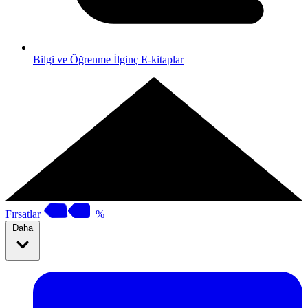
Bilgi ve Öğrenme
İlginç E-kitaplar
Fırsatlar
%
Daha