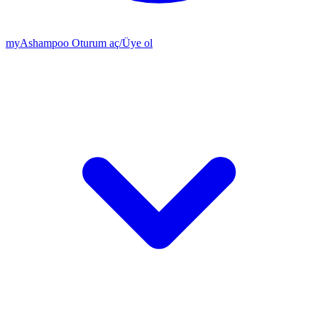
my
Ashampoo
Oturum aç
/
Üye ol