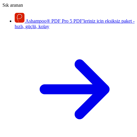
Sık aranan
Ashampoo
®
PDF Pro 5
PDF'leriniz için eksiksiz paket -
hızlı, güçlü, kolay