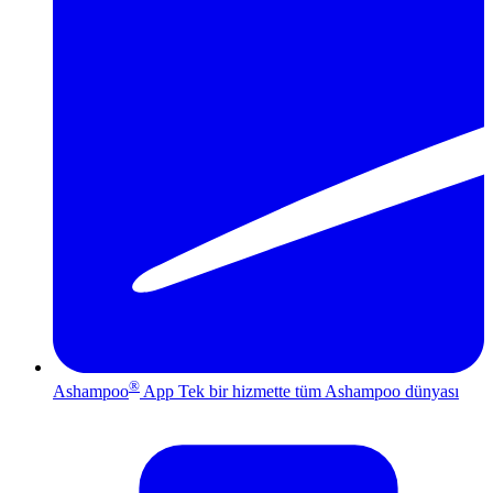
®
Ashampoo
App
Tek bir hizmette tüm Ashampoo dünyası