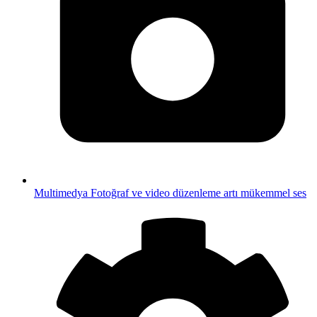
Multimedya
Fotoğraf ve video düzenleme artı mükemmel ses