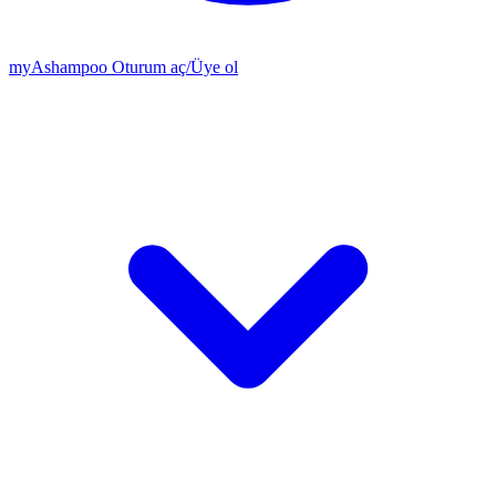
my
Ashampoo
Oturum aç
/
Üye ol