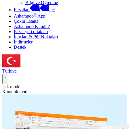
Bilgi ve Öğrenme
Fırsatlar
%
®
Ashampoo
App
Çoklu Lisans
Ashampoo Kimdir?
Pazar yeri ortakları
İpuçları & Püf Noktaları
İndirmeler
Destek
Türkiye
Işık modu
Karanlık mod