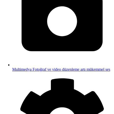
Multimedya
Fotoğraf ve video düzenleme artı mükemmel ses