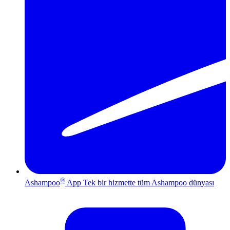
®
Ashampoo
App
Tek bir hizmette tüm Ashampoo dünyası