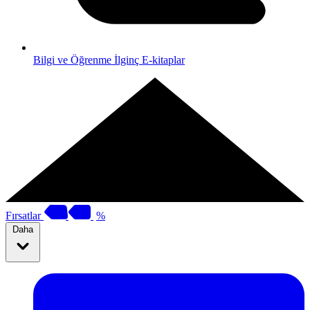
Bilgi ve Öğrenme
İlginç E-kitaplar
Fırsatlar
%
Daha