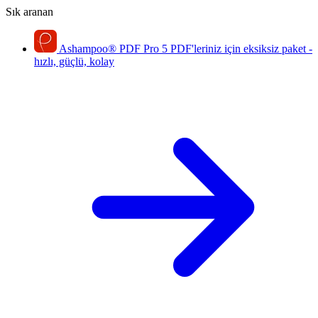
Sık aranan
Ashampoo
®
PDF Pro 5
PDF'leriniz için eksiksiz paket -
hızlı, güçlü, kolay