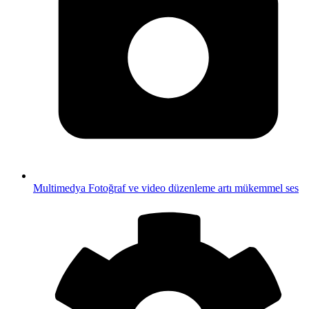
Multimedya
Fotoğraf ve video düzenleme artı mükemmel ses