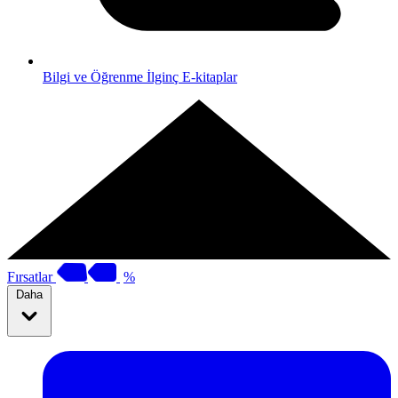
Bilgi ve Öğrenme
İlginç E-kitaplar
Fırsatlar
%
Daha