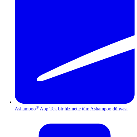
®
Ashampoo
App
Tek bir hizmette tüm Ashampoo dünyası