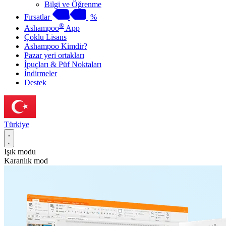
Bilgi ve Öğrenme
Fırsatlar
%
®
Ashampoo
App
Çoklu Lisans
Ashampoo Kimdir?
Pazar yeri ortakları
İpuçları & Püf Noktaları
İndirmeler
Destek
Türkiye
Işık modu
Karanlık mod