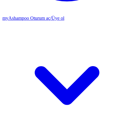
my
Ashampoo
Oturum aç
/
Üye ol