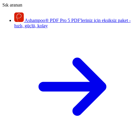
Sık aranan
Ashampoo
®
PDF Pro 5
PDF'leriniz için eksiksiz paket -
hızlı, güçlü, kolay