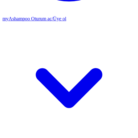
my
Ashampoo
Oturum aç
/
Üye ol