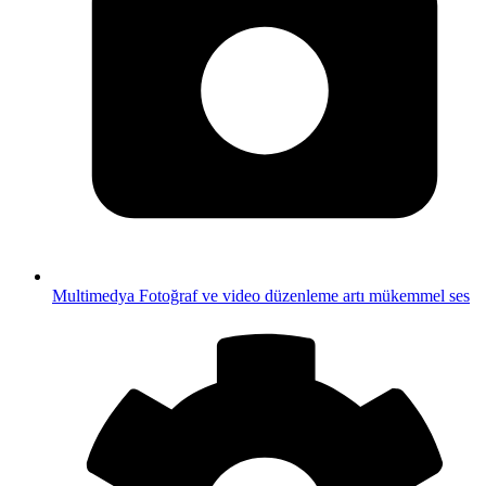
Multimedya
Fotoğraf ve video düzenleme artı mükemmel ses