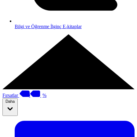
Bilgi ve Öğrenme
İlginç E-kitaplar
Fırsatlar
%
Daha