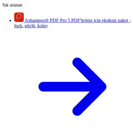
Sık aranan
Ashampoo
®
PDF Pro 5
PDF'leriniz için eksiksiz paket -
hızlı, güçlü, kolay