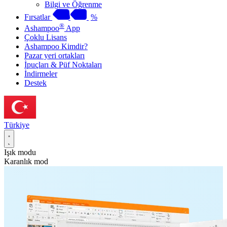
Bilgi ve Öğrenme
Fırsatlar
%
®
Ashampoo
App
Çoklu Lisans
Ashampoo Kimdir?
Pazar yeri ortakları
İpuçları & Püf Noktaları
İndirmeler
Destek
Türkiye
Işık modu
Karanlık mod