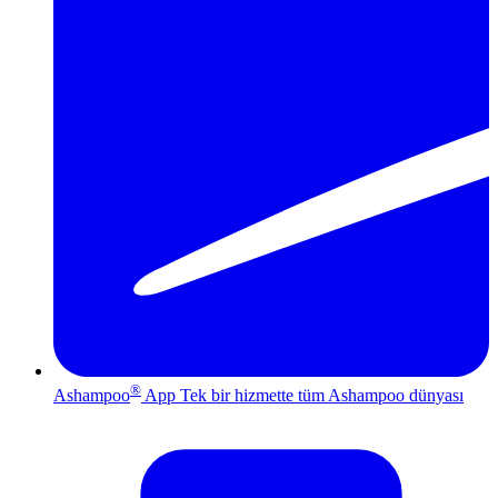
®
Ashampoo
App
Tek bir hizmette tüm Ashampoo dünyası