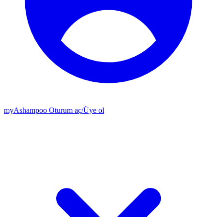
my
Ashampoo
Oturum aç
/
Üye ol