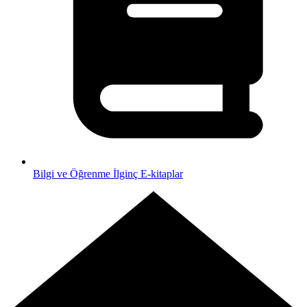
Bilgi ve Öğrenme
İlginç E-kitaplar