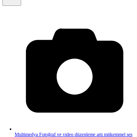
Multimedya
Fotoğraf ve video düzenleme artı mükemmel ses