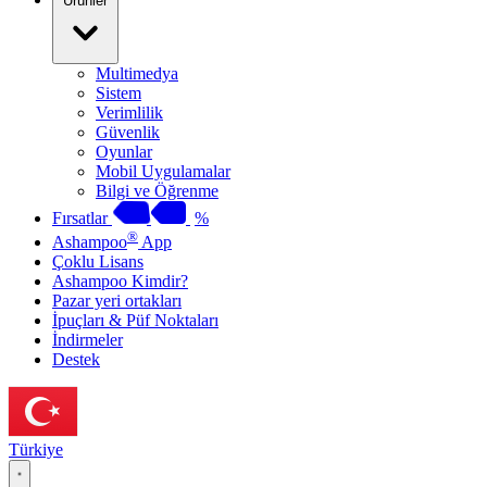
Ürünler
Multimedya
Sistem
Verimlilik
Güvenlik
Oyunlar
Mobil Uygulamalar
Bilgi ve Öğrenme
Fırsatlar
%
®
Ashampoo
App
Çoklu Lisans
Ashampoo Kimdir?
Pazar yeri ortakları
İpuçları & Püf Noktaları
İndirmeler
Destek
Türkiye