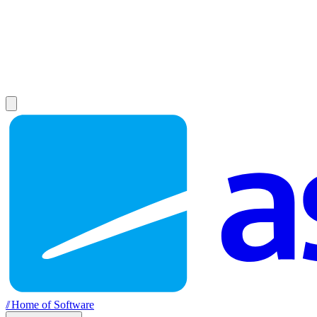
//
Home of Software