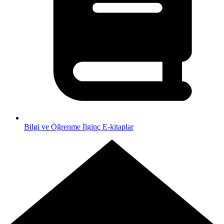
Bilgi ve Öğrenme
İlginç E-kitaplar