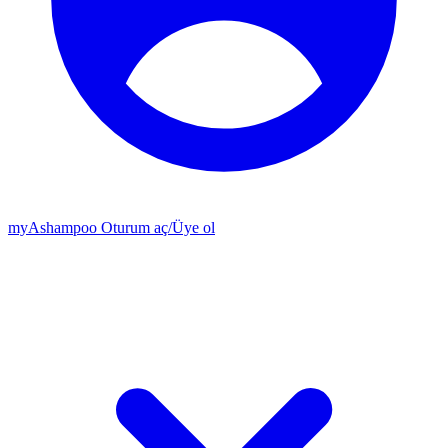
my
Ashampoo
Oturum aç
/
Üye ol