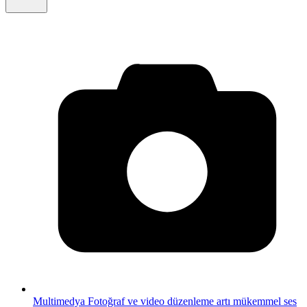
Multimedya
Fotoğraf ve video düzenleme artı mükemmel ses