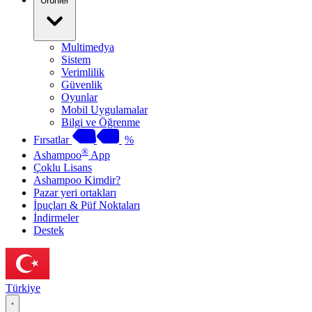
Ürünler
Multimedya
Sistem
Verimlilik
Güvenlik
Oyunlar
Mobil Uygulamalar
Bilgi ve Öğrenme
Fırsatlar
%
®
Ashampoo
App
Çoklu Lisans
Ashampoo Kimdir?
Pazar yeri ortakları
İpuçları & Püf Noktaları
İndirmeler
Destek
Türkiye