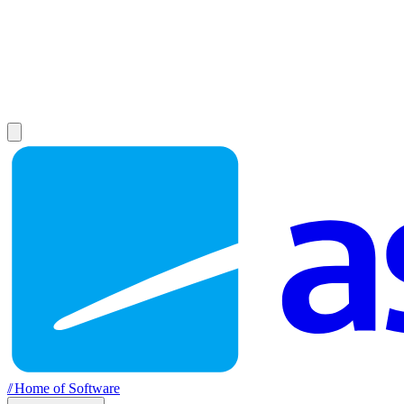
//
Home of Software