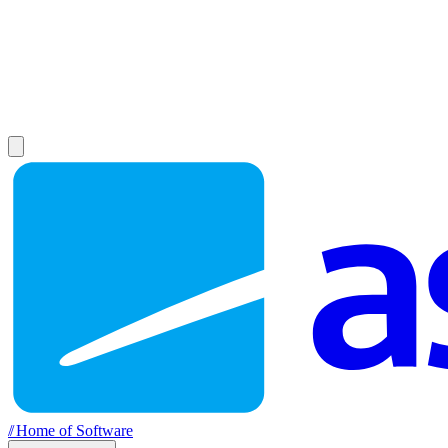
//
Home of Software