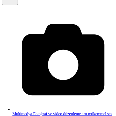
Multimedya
Fotoğraf ve video düzenleme artı mükemmel ses