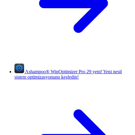
Ashampoo
®
WinOptimizer Pro 29
yeni!
Yeni nesil
sistem optimizasyonunu keşfedin!