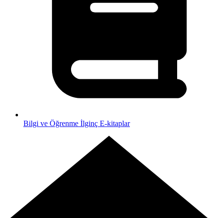
Bilgi ve Öğrenme
İlginç E-kitaplar