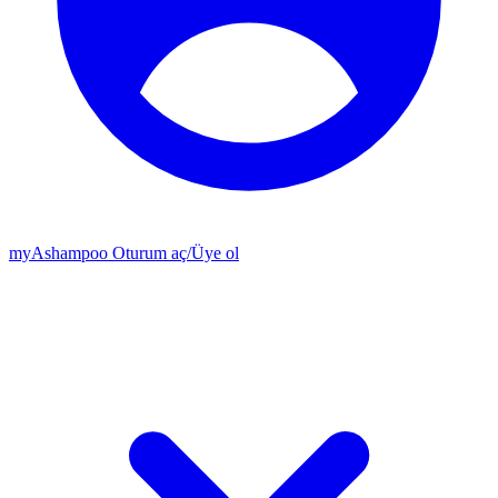
my
Ashampoo
Oturum aç
/
Üye ol