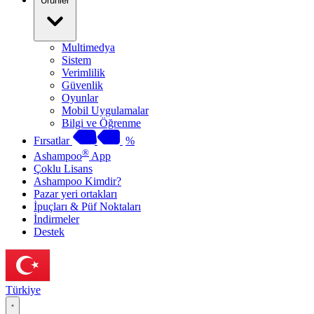
Ürünler
Multimedya
Sistem
Verimlilik
Güvenlik
Oyunlar
Mobil Uygulamalar
Bilgi ve Öğrenme
Fırsatlar
%
®
Ashampoo
App
Çoklu Lisans
Ashampoo Kimdir?
Pazar yeri ortakları
İpuçları & Püf Noktaları
İndirmeler
Destek
Türkiye