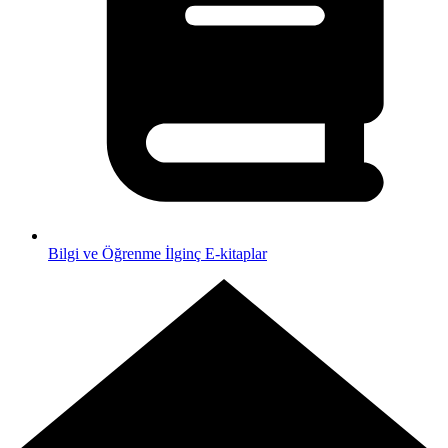
Bilgi ve Öğrenme
İlginç E-kitaplar