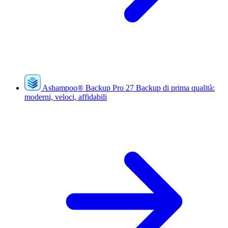
Ashampoo
®
Backup Pro 27
Backup di prima qualità:
moderni, veloci, affidabili