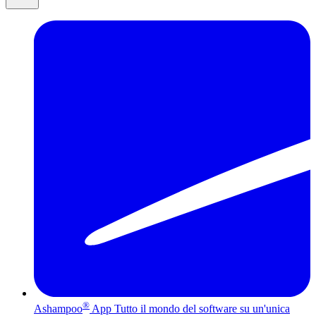
®
Ashampoo
App
Tutto il mondo del software su un'unica