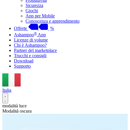
Produttività
Sicurezza
Giochi
App per Mobile
Conoscenza e apprendimento
Offerte
%
®
Ashampoo
App
Licenze di volume
Chi è Ashampoo?
Partner del marketplace
Trucchi e consigli
Download
Supporto
Italia
modalità luce
Modalità oscura