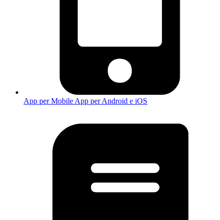
App per Mobile
App per Android e iOS