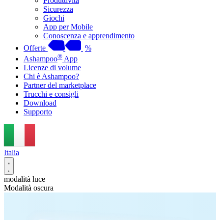
Produttività
Sicurezza
Giochi
App per Mobile
Conoscenza e apprendimento
Offerte
%
®
Ashampoo
App
Licenze di volume
Chi è Ashampoo?
Partner del marketplace
Trucchi e consigli
Download
Supporto
Italia
modalità luce
Modalità oscura