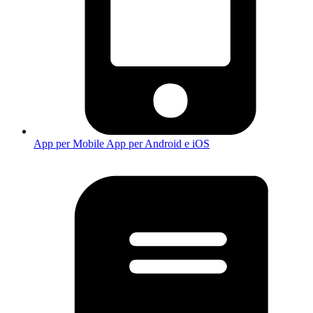
App per Mobile
App per Android e iOS