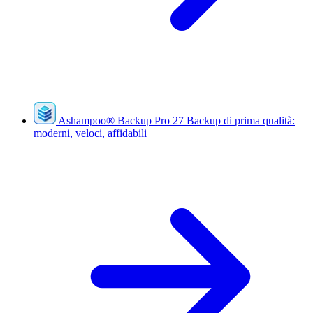
Ashampoo
®
Backup Pro 27
Backup di prima qualità:
moderni, veloci, affidabili