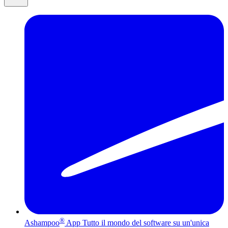
®
Ashampoo
App
Tutto il mondo del software su un'unica