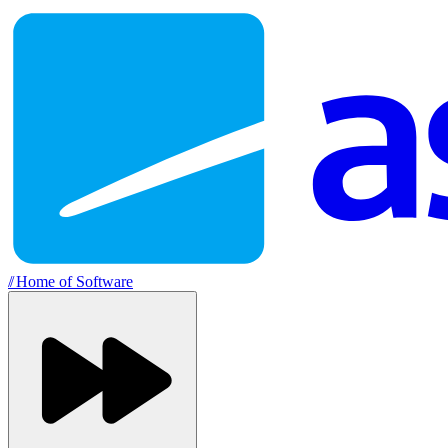
//
Home of Software