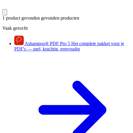
1 product gevonden
gevonden producten
Vaak gezocht
Ashampoo
®
PDF Pro 5
Het complete pakket voor je
PDF's — snel, krachtig, eenvoudig