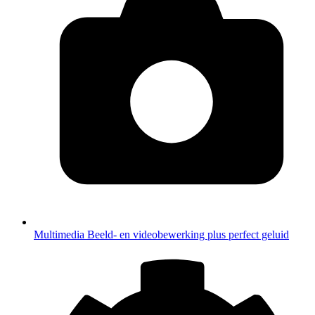
Multimedia
Beeld- en videobewerking plus perfect geluid