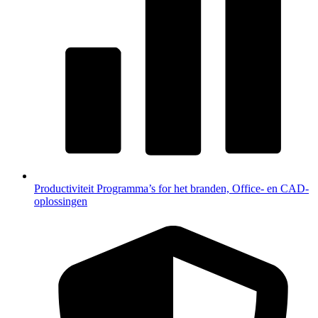
Productiviteit
Programma’s for het branden, Office- en CAD-
oplossingen