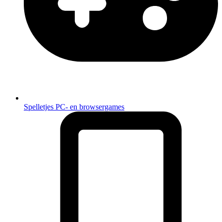
Spelletjes
PC- en browsergames