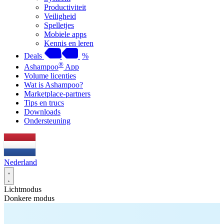
Productiviteit
Veiligheid
Spelletjes
Mobiele apps
Kennis en leren
Deals
%
®
Ashampoo
App
Volume licenties
Wat is Ashampoo?
Marketplace-partners
Tips en trucs
Downloads
Ondersteuning
Nederland
Lichtmodus
Donkere modus