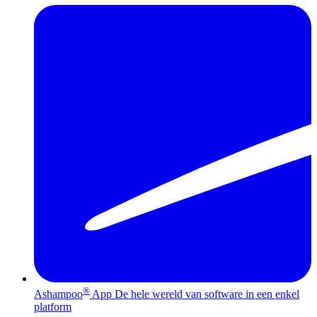
®
Ashampoo
App
De hele wereld van software in een enkel
platform