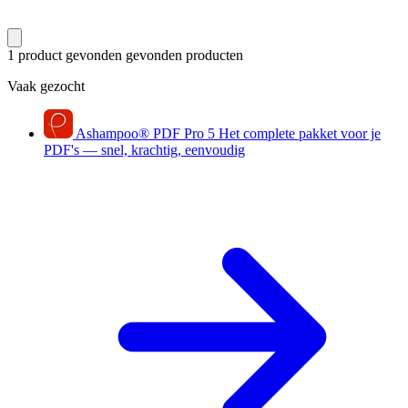
1 product gevonden
gevonden producten
Vaak gezocht
Ashampoo
®
PDF Pro 5
Het complete pakket voor je
PDF's — snel, krachtig, eenvoudig