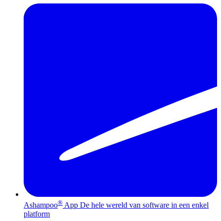
®
Ashampoo
App
De hele wereld van software in een enkel
platform