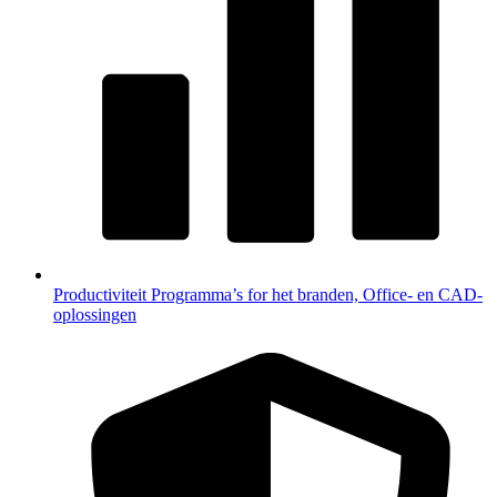
Productiviteit
Programma’s for het branden, Office- en CAD-
oplossingen