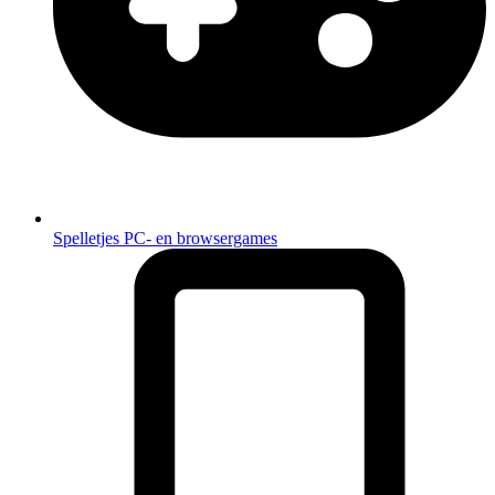
Spelletjes
PC- en browsergames