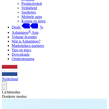
Productiviteit
Veiligheid
Spelletjes
Mobiele apps
Kennis en leren
Deals
%
®
Ashampoo
App
Volume licenties
Wat is Ashampoo?
Marketplace-partners
Tips en trucs
Downloads
Ondersteuning
Nederland
Lichtmodus
Donkere modus