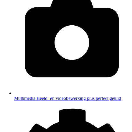
Multimedia
Beeld- en videobewerking plus perfect geluid