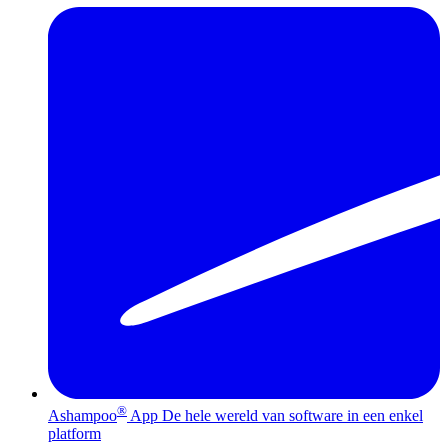
®
Ashampoo
App
De hele wereld van software in een enkel
platform