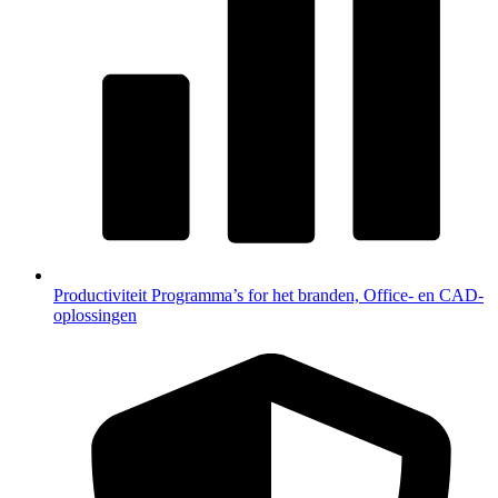
Productiviteit
Programma’s for het branden, Office- en CAD-
oplossingen