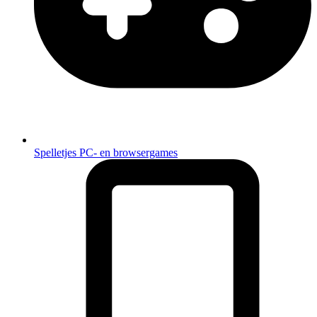
Spelletjes
PC- en browsergames