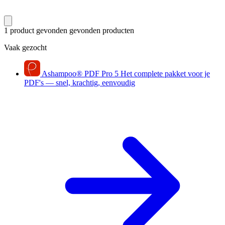
1 product gevonden
gevonden producten
Vaak gezocht
Ashampoo
®
PDF Pro 5
Het complete pakket voor je
PDF's — snel, krachtig, eenvoudig