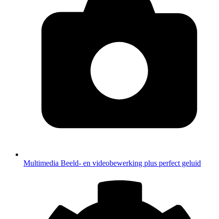
Multimedia
Beeld- en videobewerking plus perfect geluid