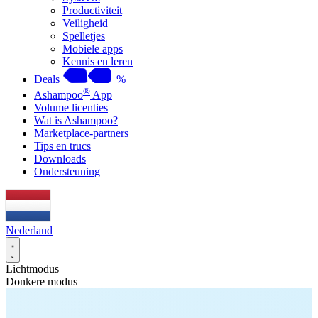
Productiviteit
Veiligheid
Spelletjes
Mobiele apps
Kennis en leren
Deals
%
®
Ashampoo
App
Volume licenties
Wat is Ashampoo?
Marketplace-partners
Tips en trucs
Downloads
Ondersteuning
Nederland
Lichtmodus
Donkere modus