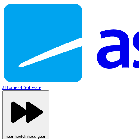
//
Home of Software
naar hoofdinhoud gaan