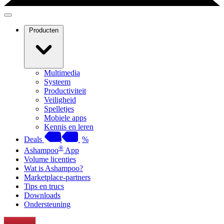
Producten
Multimedia
Systeem
Productiviteit
Veiligheid
Spelletjes
Mobiele apps
Kennis en leren
Deals
%
®
Ashampoo
App
Volume licenties
Wat is Ashampoo?
Marketplace-partners
Tips en trucs
Downloads
Ondersteuning