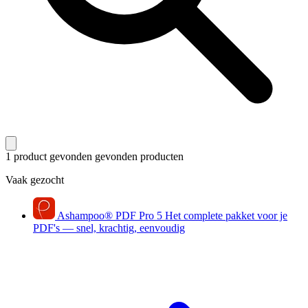
1 product gevonden
gevonden producten
Vaak gezocht
Ashampoo
®
PDF Pro 5
Het complete pakket voor je
PDF's — snel, krachtig, eenvoudig