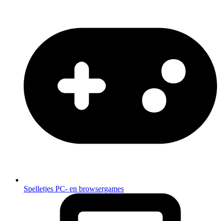
Spelletjes
PC- en browsergames