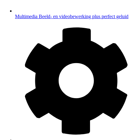
Multimedia
Beeld- en videobewerking plus perfect geluid