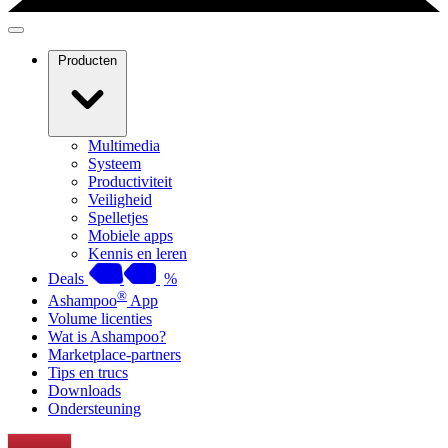
Producten
Multimedia
Systeem
Productiviteit
Veiligheid
Spelletjes
Mobiele apps
Kennis en leren
Deals
%
®
Ashampoo
App
Volume licenties
Wat is Ashampoo?
Marketplace-partners
Tips en trucs
Downloads
Ondersteuning