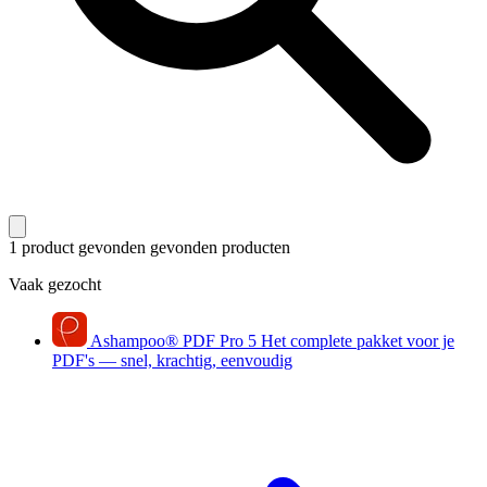
1 product gevonden
gevonden producten
Vaak gezocht
Ashampoo
®
PDF Pro 5
Het complete pakket voor je
PDF's — snel, krachtig, eenvoudig