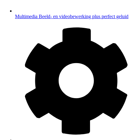
Multimedia
Beeld- en videobewerking plus perfect geluid