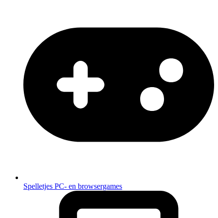
Spelletjes
PC- en browsergames