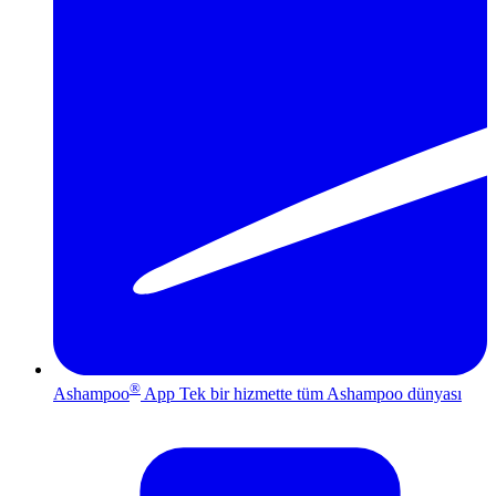
®
Ashampoo
App
Tek bir hizmette tüm Ashampoo dünyası