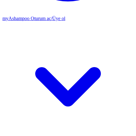
my
Ashampoo
Oturum aç
/
Üye ol