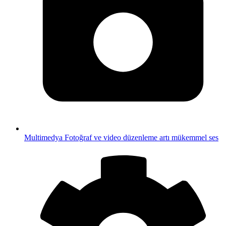
Multimedya
Fotoğraf ve video düzenleme artı mükemmel ses