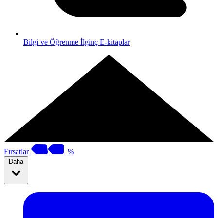
Bilgi ve Öğrenme
İlginç E-kitaplar
Fırsatlar
%
Daha