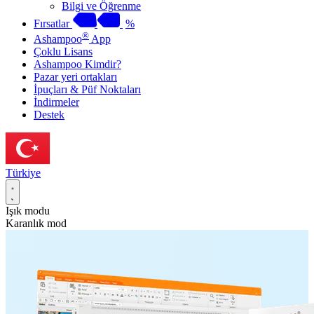
Bilgi ve Öğrenme
Fırsatlar
%
®
Ashampoo
App
Çoklu Lisans
Ashampoo Kimdir?
Pazar yeri ortakları
İpuçları & Püf Noktaları
İndirmeler
Destek
Türkiye
Işık modu
Karanlık mod