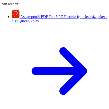
Sık aranan
Ashampoo
®
PDF Pro 5
PDF'leriniz için eksiksiz paket -
hızlı, güçlü, kolay