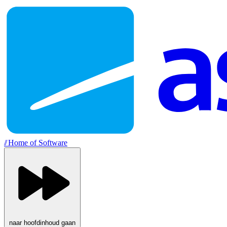
//
Home of Software
naar hoofdinhoud gaan