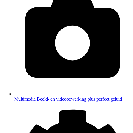
Multimedia
Beeld- en videobewerking plus perfect geluid