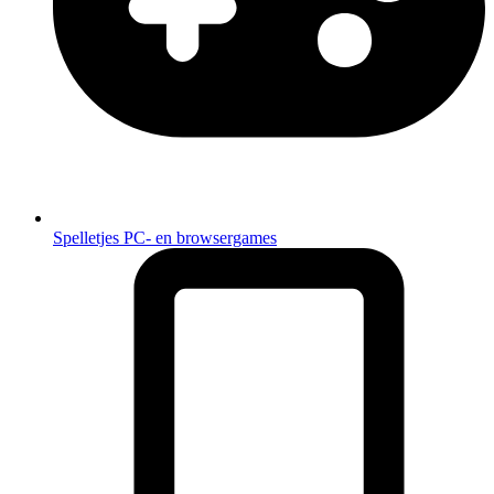
Spelletjes
PC- en browsergames