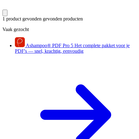
1 product gevonden
gevonden producten
Vaak gezocht
Ashampoo
®
PDF Pro 5
Het complete pakket voor je
PDF's — snel, krachtig, eenvoudig