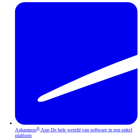
®
Ashampoo
App
De hele wereld van software in een enkel
platform