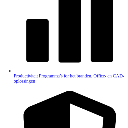
Productiviteit
Programma’s for het branden, Office- en CAD-
oplossingen