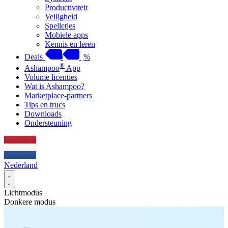
Productiviteit
Veiligheid
Spelletjes
Mobiele apps
Kennis en leren
Deals
%
®
Ashampoo
App
Volume licenties
Wat is Ashampoo?
Marketplace-partners
Tips en trucs
Downloads
Ondersteuning
Nederland
Lichtmodus
Donkere modus